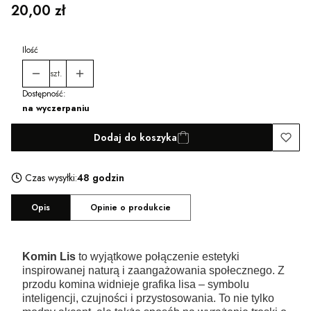
Cena
20,00 zł
Ilość
szt.
Dostępność:
na wyczerpaniu
Dodaj do koszyka
Czas wysyłki:
48 godzin
Opis
Opinie o produkcie
Komin Lis
to wyjątkowe połączenie estetyki
inspirowanej naturą i zaangażowania społecznego. Z
przodu komina widnieje grafika lisa – symbolu
inteligencji, czujności i przystosowania. To nie tylko