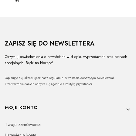
zł
ZAPISZ SIĘ DO NEWSLETTERA
Otrzymuj powiadomienia o nowościach w sklepie, wyprzedażach oraz ofertach
specjalnych. Bądź na bieżąco!
Zapisując się, akceptujesz nasz Regulamin (w zakresie dotyczącym Newslettera).
Przetwarzanie danych odbywa się zgodnie z Polityką prywatności.
Linki w stopce
MOJE KONTO
Twoje zamówienia
Ustawienia konta