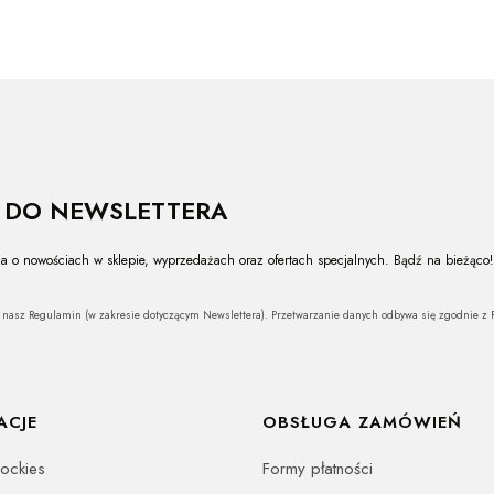
Ę DO NEWSLETTERA
a o nowościach w sklepie, wyprzedażach oraz ofertach specjalnych. Bądź na bieżąco!
z nasz Regulamin (w zakresie dotyczącym Newslettera). Przetwarzanie danych odbywa się zgodnie z P
ACJE
OBSŁUGA ZAMÓWIEŃ
oockies
Formy płatności