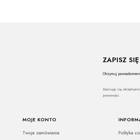
ZAPISZ SI
Otrzymuj powiadomieni
Zapisując się, akceptujes
prywatności.
Linki w stopce
MOJE KONTO
INFORM
Twoje zamówienia
Polityka c