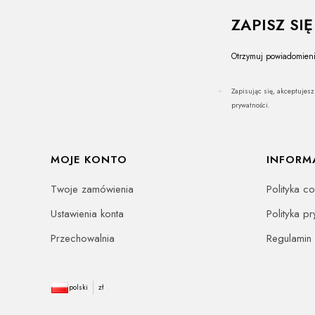
ZAPISZ SI
Otrzymuj powiadomieni
Zapisując się, akceptujes
prywatności.
Linki w stopce
MOJE KONTO
INFORM
Twoje zamówienia
Polityka c
Ustawienia konta
Polityka p
Przechowalnia
Regulamin
polski
zł