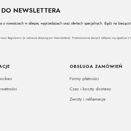
Ę DO NEWSLETTERA
a o nowościach w sklepie, wyprzedażach oraz ofertach specjalnych. Bądź na bieżąco!
z nasz Regulamin (w zakresie dotyczącym Newslettera). Przetwarzanie danych odbywa się zgodnie z P
ACJE
OBSŁUGA ZAMÓWIEŃ
oockies
Formy płatności
rywatności
Czas i koszty dostawy
Zwroty i reklamacje