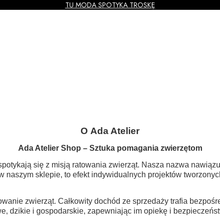
TU MODA SPOTYKA TROSKĘ
O Ada Atelier
Ada Atelier Shop – Sztuka pomagania zwierzętom
spotykają się z misją ratowania zwierząt. Nasza nazwa nawiązuje
w naszym sklepie, to efekt indywidualnych projektów tworzonych
atowanie zwierząt. Całkowity dochód ze sprzedaży trafia bezpośr
, dzikie i gospodarskie, zapewniając im opiekę i bezpieczeńs