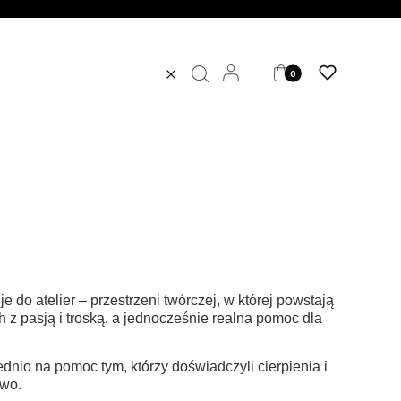
Produkty w koszyku: 0. 
Zaloguj się
Koszyk
Ulubione
Wyczyść
Szukaj
 do atelier – przestrzeni twórczej, w której powstają
 z pasją i troską, a jednocześnie realna pomoc dla
ednio na pomoc tym, którzy doświadczyli cierpienia i
two.