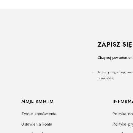
ZAPISZ SI
Otrzymuj powiadomieni
Zapisując się, akceptujes
prywatności.
Linki w stopce
MOJE KONTO
INFORM
Twoje zamówienia
Polityka c
Ustawienia konta
Polityka p