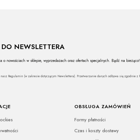
Ę DO NEWSLETTERA
a o nowościach w sklepie, wyprzedażach oraz ofertach specjalnych. Bądź na bieżąco!
z nasz Regulamin (w zakresie dotyczącym Newslettera). Przetwarzanie danych odbywa się zgodnie z P
ACJE
OBSŁUGA ZAMÓWIEŃ
oockies
Formy płatności
rywatności
Czas i koszty dostawy