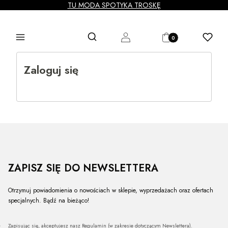
TU MODA SPOTYKA TROSKĘ
Produkty w koszyku: 0
Otwórz wyszukiwarkę
Szukaj
Menu
Zaloguj się
Koszyk
Ulubione
Zaloguj się
ZAPISZ SIĘ DO NEWSLETTERA
Otrzymuj powiadomienia o nowościach w sklepie, wyprzedażach oraz ofertach
specjalnych. Bądź na bieżąco!
Zapisując się, akceptujesz nasz Regulamin (w zakresie dotyczącym Newslettera).