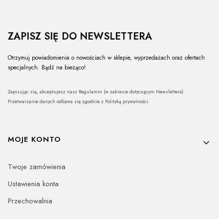
ZAPISZ SIĘ DO NEWSLETTERA
Otrzymuj powiadomienia o nowościach w sklepie, wyprzedażach oraz ofertach
specjalnych. Bądź na bieżąco!
Zapisując się, akceptujesz nasz Regulamin (w zakresie dotyczącym Newslettera).
Przetwarzanie danych odbywa się zgodnie z Polityką prywatności.
Linki w stopce
MOJE KONTO
Twoje zamówienia
Ustawienia konta
Przechowalnia