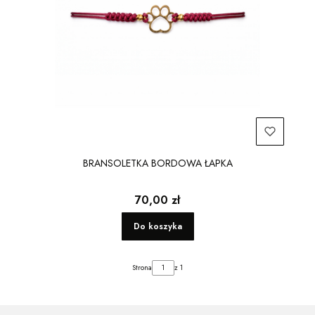
BRANSOLETKA BORDOWA ŁAPKA
Cena
70,00 zł
Do koszyka
Strona
z 1