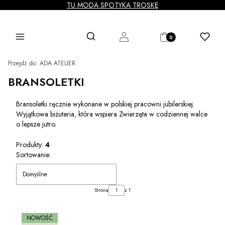
TU MODA SPOTYKA TROSKĘ
Produkty w koszyku: 0
Otwórz wyszukiwarkę
Szukaj
Menu
Zaloguj się
Koszyk
Ulubione
Przejdź do:
ADA ATELIER
BRANSOLETKI
Bransoletki ręcznie wykonane w polskiej pracowni jubilerskiej.
Wyjątkowa biżuteria, która wspiera Zwierzęta w codziennej walce
o lepsze jutro.
Produkty:
4
Lista produktów
Sortowanie:
Domyślne
Strona
z 1
NOWOŚĆ