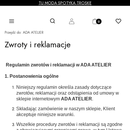
TU MODA SPOTYKA TROSKĘ
Produkty w koszyku: 0
Otwórz wyszukiwarkę
Szukaj
Menu
Zaloguj się
Koszyk
Ulubione
Przejdź do:
ADA ATELIER
Zwroty i reklamacje
Regulamin zwrotów i reklamacji w ADA ATELIER
1. Postanowienia ogólne
Niniejszy regulamin określa zasady dotyczące
zwrotów, reklamacji oraz odstąpienia od umowy w
sklepie internetowym
ADA ATELIER
.
Składając zamówienie w naszym sklepie, Klient
akceptuje niniejsze warunki.
Wszelkie procedury zwrotów i reklamacji są zgodne