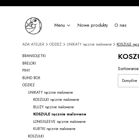
Menu
Nowe produkty
O nas
ADA ATELIER
ODZIEŻ
UNIKATY ręcznie malowane
KOSZULE ręc
KOSZU
BRANSOLETKI
BRELOKI
Lista 
Sortowanie
PINY
BLIND BOX
Domyślne
ODZIEŻ
UNIKATY ręcznie malowane
KOSZULKI ręcznie malowane
BLUZY ręcznie malowane
KOSZULE ręcznie malowane
LONGSLEEVE ręcznie malowane
KURTKI ręcznie malowane
KOSZULKI