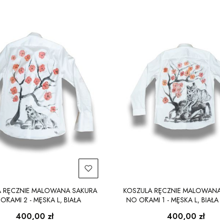
A RĘCZNIE MALOWANA SAKURA
KOSZULA RĘCZNIE MALOWANA
ŌKAMI 2 - MĘSKA L, BIAŁA
NO ŌKAMI 1 - MĘSKA L, BIAŁA 
Cena
Cena
400,00 zł
400,00 zł