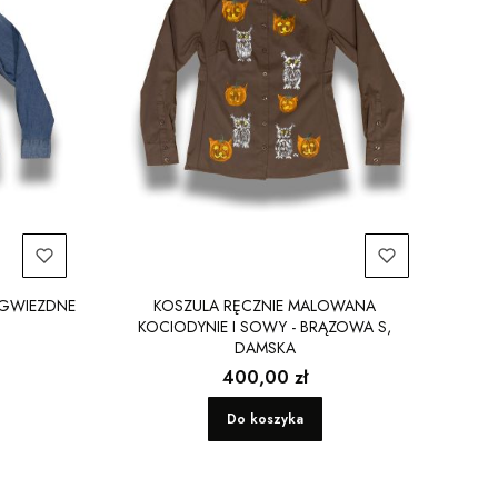
 GWIEZDNE
KOSZULA RĘCZNIE MALOWANA
KOCIODYNIE I SOWY - BRĄZOWA S,
DAMSKA
Cena
400,00 zł
Do koszyka