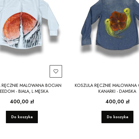
 RĘCZNIE MALOWANA BOCIAN
KOSZULA RĘCZNIE MALOWANA
EEDOM - BIAŁA, L MĘSKA
KANARKI - DAMSKA
Cena
Cena
400,00 zł
400,00 zł
Do koszyka
Do koszyka