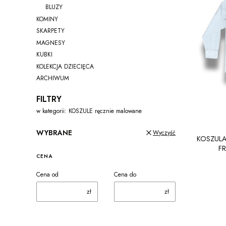
BLUZY
KOMINY
SKARPETY
MAGNESY
KUBKI
KOLEKCJA DZIECIĘCA
ARCHIWUM
Koniec menu
FILTRY
w kategorii: KOSZULE ręcznie malowane
WYBRANE
Wyczyść
KOSZULA
FR
CENA
Cena od
Cena do
zł
zł