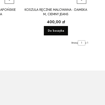
JAPOŃSKIE
KOSZULA RĘCZNIE MALOWANA - DAMSKA
ŁA
M, CIEMNY JEANS
Cena
400,00 zł
Do koszyka
Strona
z 1