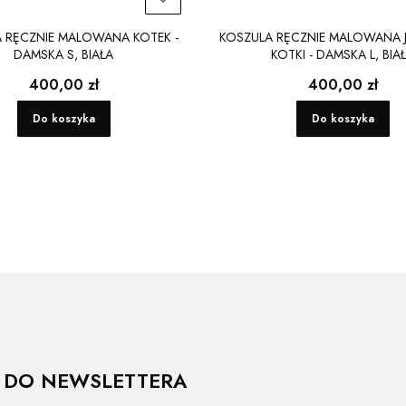
 RĘCZNIE MALOWANA KOTEK -
KOSZULA RĘCZNIE MALOWANA 
DAMSKA S, BIAŁA
KOTKI - DAMSKA L, BIA
Cena
Cena
400,00 zł
400,00 zł
Do koszyka
Do koszyka
Ę DO NEWSLETTERA