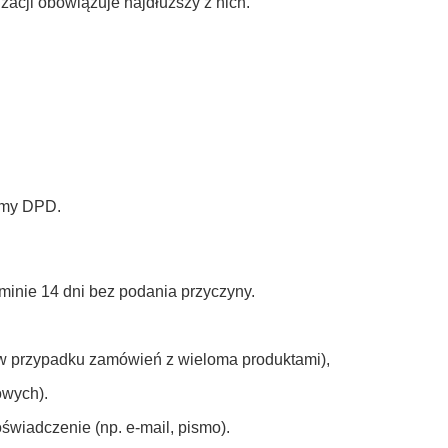
zacji obowiązuje najdłuższy z nich.
rmy DPD.
inie 14 dni bez podania przyczyny.
 (w przypadku zamówień z wieloma produktami),
owych).
wiadczenie (np. e-mail, pismo).