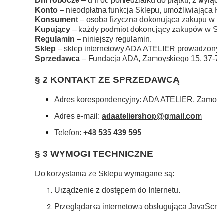
Dni robocze
– dni od poniedziałku do piątku, z wył
Konto
– nieodpłatna funkcja Sklepu, umożliwiająca
Konsument
– osoba fizyczna dokonująca zakupu w 
Kupujący
– każdy podmiot dokonujący zakupów w S
Regulamin
– niniejszy regulamin.
Sklep
– sklep internetowy ADA ATELIER prowadzon
Sprzedawca
– Fundacja ADA, Zamoyskiego 15, 37-
§ 2 KONTAKT ZE SPRZEDAWCĄ
Adres korespondencyjny: ADA ATELIER, Zamoy
Adres e-mail:
adaateliershop@gmail.com
Telefon:
+48 535 439 595
§ 3 WYMOGI TECHNICZNE
Do korzystania ze Sklepu wymagane są:
Urządzenie z dostępem do Internetu.
Przeglądarka internetowa obsługująca JavaScript