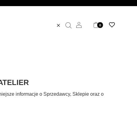
Produkty w koszyku: 0. 
Zaloguj się
Koszyk
Ulubione
Wyczyść
Szukaj
ATELIER
iejsze informacje o Sprzedawcy, Sklepie oraz o