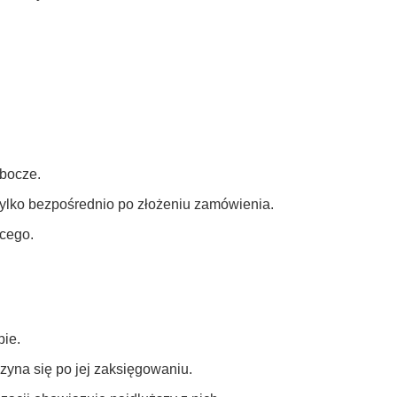
obocze.
tylko bezpośrednio po złożeniu zamówienia.
ącego.
pie.
czyna się po jej zaksięgowaniu.