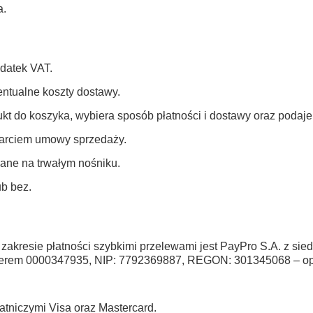
a.
odatek VAT.
ntualne koszty dostawy.
t do koszyka, wybiera sposób płatności i dostawy oraz podaje
warciem umowy sprzedaży.
ane na trwałym nośniku.
ub bez.
akresie płatności szybkimi przelewami jest PayPro S.A. z sied
erem 0000347935, NIP: 7792369887, REGON: 301345068 – ope
atniczymi Visa oraz Mastercard.