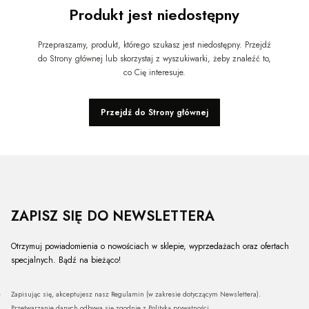
Produkt jest niedostępny
Przepraszamy, produkt, którego szukasz jest niedostępny. Przejdź
do Strony głównej lub skorzystaj z wyszukiwarki, żeby znaleźć to,
co Cię interesuje.
Przejdź do Strony głównej
ZAPISZ SIĘ DO NEWSLETTERA
Otrzymuj powiadomienia o nowościach w sklepie, wyprzedażach oraz ofertach
specjalnych. Bądź na bieżąco!
Zapisując się, akceptujesz nasz Regulamin (w zakresie dotyczącym Newslettera).
Przetwarzanie danych odbywa się zgodnie z Polityką prywatności.